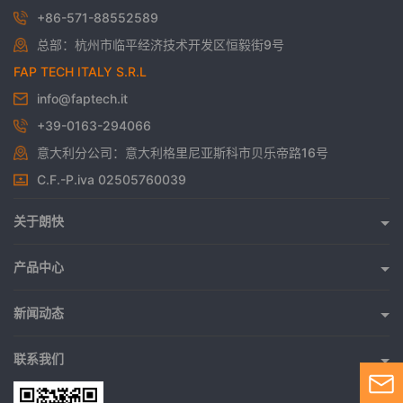
+86-571-88552589
总部：杭州市临平经济技术开发区恒毅街9号
FAP TECH ITALY S.R.L
info@faptech.it
+39-0163-294066
意大利分公司：意大利格里尼亚斯科市贝乐帝路16号
C.F.-P.iva 02505760039
关于朗快
关于朗快
发展历程
产品中心
整机系列
荣誉资质
零部件系列
新闻动态
公司动态
主要应用行业
行业动态
联系我们
联系我们